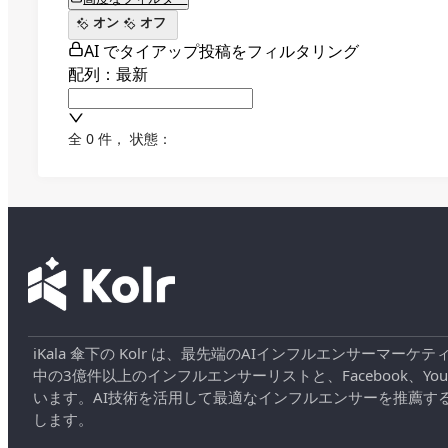
オン
オフ
AI でタイアップ投稿をフィルタリング
配列：最新
全 0 件
，
状態：
iKala 傘下の Kolr は、最先端のAIインフルエンサー
中の3億件以上のインフルエンサーリストと、Facebook、YouT
います。AI技術を活用して最適なインフルエンサーを推薦す
します。