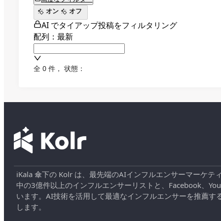
オン
オフ
AI でタイアップ投稿をフィルタリング
配列：最新
全 0 件
，
状態：
iKala 傘下の Kolr は、最先端のAIインフルエンサー
中の3億件以上のインフルエンサーリストと、Facebook、YouT
います。AI技術を活用して最適なインフルエンサーを推薦す
します。