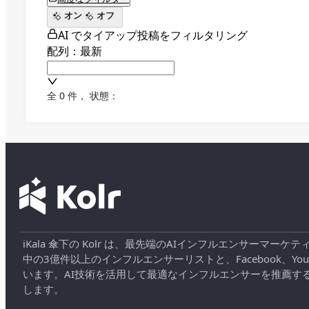
オン
オフ
AI でタイアップ投稿をフィルタリング
配列：最新
全 0 件
，
状態：
iKala 傘下の Kolr は、最先端のAIインフルエンサー
中の3億件以上のインフルエンサーリストと、Facebook、YouT
います。AI技術を活用して最適なインフルエンサーを推薦す
します。