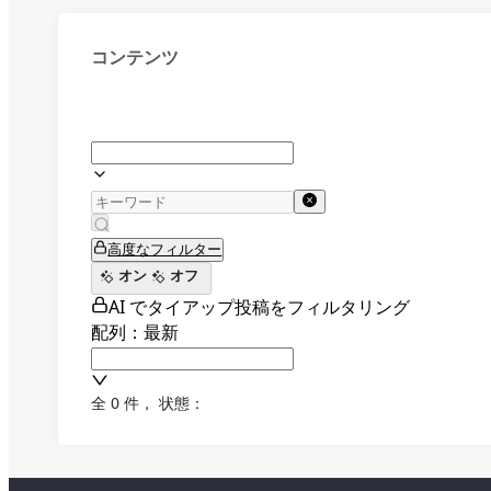
コンテンツ
高度なフィルター
オン
オフ
AI でタイアップ投稿をフィルタリング
配列：最新
全 0 件
，
状態：