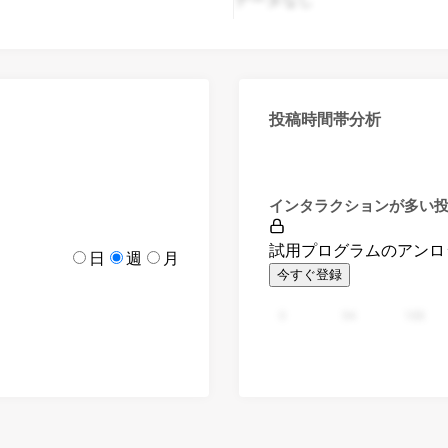
投稿時間帯分析
インタラクションが多い
試用プログラムのアンロ
日
週
月
今すぐ登録
0
94
188