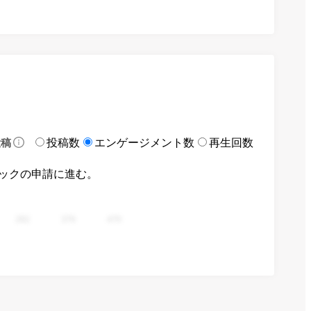
投稿数
エンゲージメント数
再生回数
投稿
ックの申請に進む。
282
376
470