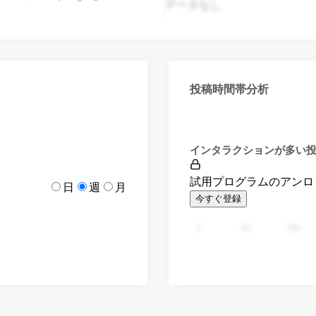
データなし
投稿時間帯分析
インタラクションが多い
試用プログラムのアンロ
日
週
月
今すぐ登録
0
94
188