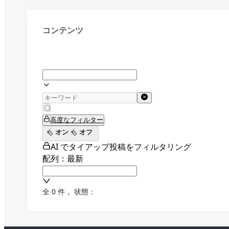
コンテンツ
高度なフィルター
オン
オフ
AI でタイアップ投稿をフィルタリング
配列：最新
全 0 件
，
状態：