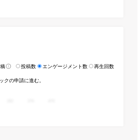
投稿数
エンゲージメント数
再生回数
投稿
ックの申請に進む。
282
376
470