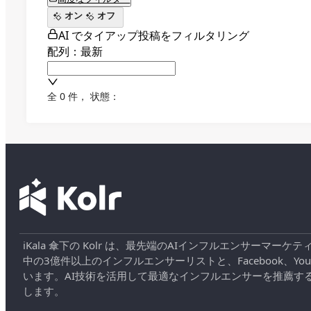
オン
オフ
AI でタイアップ投稿をフィルタリング
配列：最新
全 0 件
，
状態：
iKala 傘下の Kolr は、最先端のAIインフルエンサー
中の3億件以上のインフルエンサーリストと、Facebook、YouT
います。AI技術を活用して最適なインフルエンサーを推薦す
します。