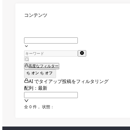
コンテンツ
高度なフィルター
オン
オフ
AI でタイアップ投稿をフィルタリング
配列：最新
全 0 件
，
状態：