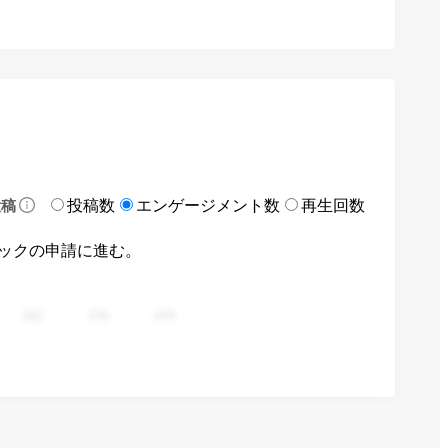
投稿数
エンゲージメント数
再生回数
投稿
ックの申請に進む。
282
376
470