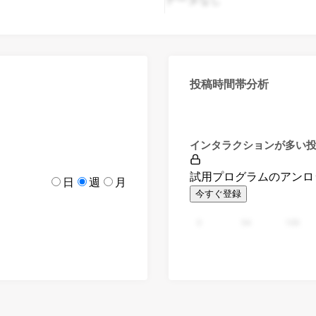
投稿時間帯分析
インタラクションが多い
試用プログラムのアンロ
日
週
月
今すぐ登録
0
94
188