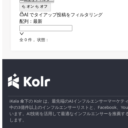
オン
オフ
AI でタイアップ投稿をフィルタリング
配列：最新
全 0 件
，
状態：
iKala 傘下の Kolr は、最先端のAIインフルエンサー
中の3億件以上のインフルエンサーリストと、Facebook、YouT
います。AI技術を活用して最適なインフルエンサーを推薦す
します。