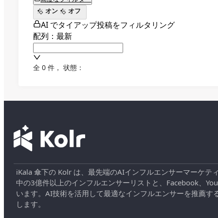
オン
オフ
AI でタイアップ投稿をフィルタリング
配列：最新
全 0 件
，
状態：
iKala 傘下の Kolr は、最先端のAIインフルエンサー
中の3億件以上のインフルエンサーリストと、Facebook、YouT
います。AI技術を活用して最適なインフルエンサーを推薦す
します。