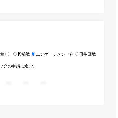
投稿数
エンゲージメント数
再生回数
投稿
ックの申請に進む。
282
376
470