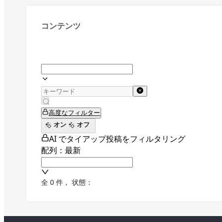
コンテンツ
高度なフィルター
オン
オフ
AI でタイアップ投稿をフィルタリング
配列：最新
全 0 件
，
状態：