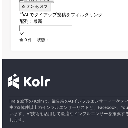
オン
オフ
AI でタイアップ投稿をフィルタリング
配列：最新
全 0 件
，
状態：
iKala 傘下の Kolr は、最先端のAIインフルエンサー
中の3億件以上のインフルエンサーリストと、Facebook、YouT
います。AI技術を活用して最適なインフルエンサーを推薦す
します。