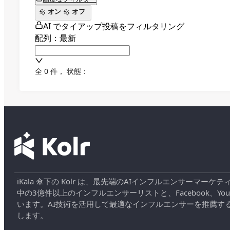
オン
オフ
AI でタイアップ投稿をフィルタリング
配列：最新
全 0 件
，
状態：
iKala 傘下の Kolr は、最先端のAIインフルエンサー
中の3億件以上のインフルエンサーリストと、Facebook、YouT
います。AI技術を活用して最適なインフルエンサーを推薦す
します。