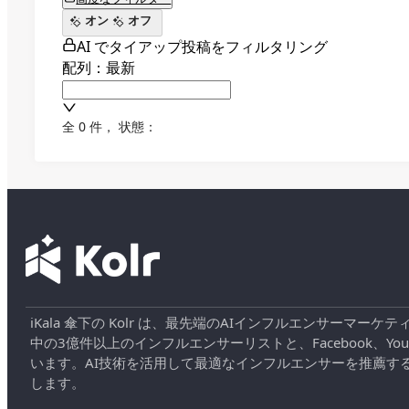
オン
オフ
AI でタイアップ投稿をフィルタリング
配列：最新
全 0 件
，
状態：
iKala 傘下の Kolr は、最先端のAIインフルエンサー
中の3億件以上のインフルエンサーリストと、Facebook、YouT
います。AI技術を活用して最適なインフルエンサーを推薦す
します。