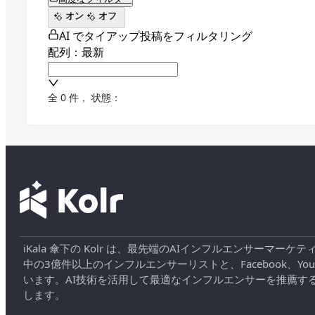
オン
オフ
AI でタイアップ投稿をフィルタリング
配列：最新
全 0 件
，
状態：
iKala 傘下の Kolr は、最先端のAIインフルエンサー
中の3億件以上のインフルエンサーリストと、Facebook、YouT
います。AI技術を活用して最適なインフルエンサーを推薦す
します。