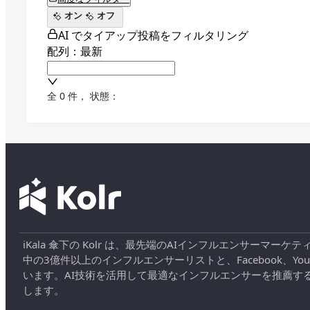
オン
オフ
AI でタイアップ投稿をフィルタリング
配列：最新
全 0 件
，
状態：
iKala 傘下の Kolr は、最先端のAIインフルエンサー
中の3億件以上のインフルエンサーリストと、Facebook、YouT
います。AI技術を活用して最適なインフルエンサーを推薦す
します。