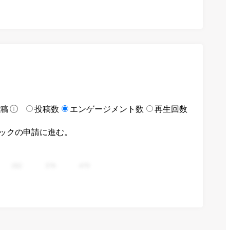
投稿数
エンゲージメント数
再生回数
投稿
ックの申請に進む。
282
376
470