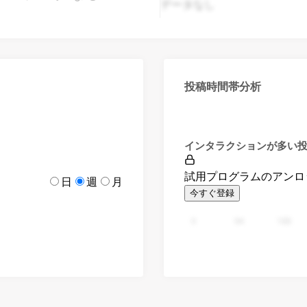
データなし
投稿時間帯分析
インタラクションが多い
試用プログラムのアンロ
日
週
月
今すぐ登録
0
94
188