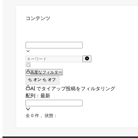
コンテンツ
高度なフィルター
オン
オフ
AI でタイアップ投稿をフィルタリング
配列：最新
全 0 件
，
状態：