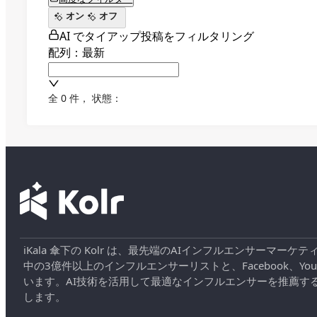
オン
オフ
AI でタイアップ投稿をフィルタリング
配列：最新
全 0 件
，
状態：
iKala 傘下の Kolr は、最先端のAIインフルエンサー
中の3億件以上のインフルエンサーリストと、Facebook、YouT
います。AI技術を活用して最適なインフルエンサーを推薦す
します。