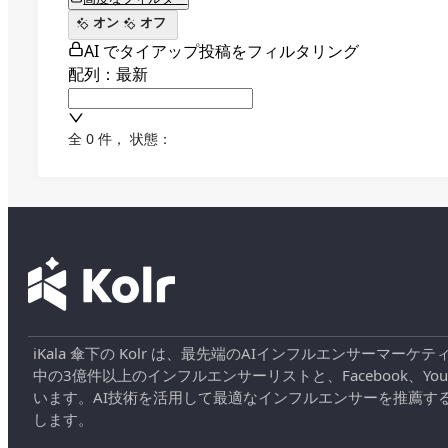
オン
オフ
AI でタイアップ投稿をフィルタリング
配列：最新
全 0 件
，
状態：
iKala 傘下の Kolr は、最先端のAIインフルエンサー
中の3億件以上のインフルエンサーリストと、Facebook、YouT
います。AI技術を活用して最適なインフルエンサーを推薦す
します。