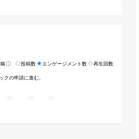
投稿数
エンゲージメント数
再生回数
投稿
ックの申請に進む。
282
376
470