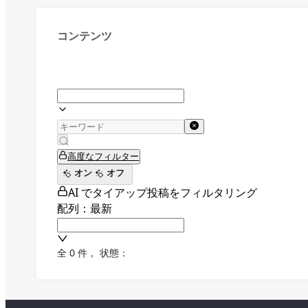
コンテンツ
高度なフィルター
オン
オフ
AI でタイアップ投稿をフィルタリング
配列：最新
全 0 件
，
状態：