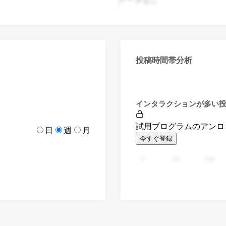
投稿時間帯分析
インタラクションが多い
試用プログラムのアンロ
日
週
月
今すぐ登録
0
94
188