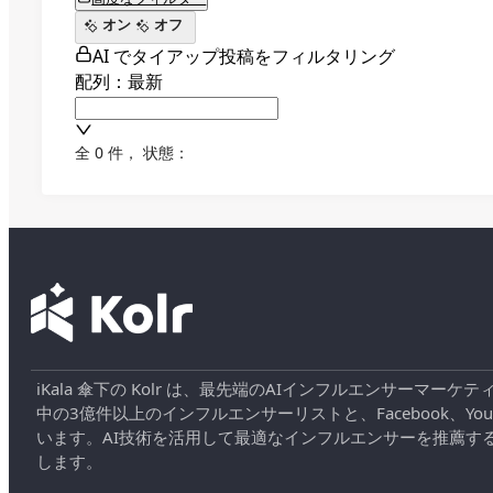
オン
オフ
AI でタイアップ投稿をフィルタリング
配列：最新
全 0 件
，
状態：
iKala 傘下の Kolr は、最先端のAIインフルエンサー
中の3億件以上のインフルエンサーリストと、Facebook、YouT
います。AI技術を活用して最適なインフルエンサーを推薦す
します。