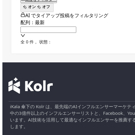
オン
オフ
AI でタイアップ投稿をフィルタリング
配列：最新
全 0 件
，
状態：
iKala 傘下の Kolr は、最先端のAIインフルエンサー
中の3億件以上のインフルエンサーリストと、Facebook、YouT
います。AI技術を活用して最適なインフルエンサーを推薦す
します。