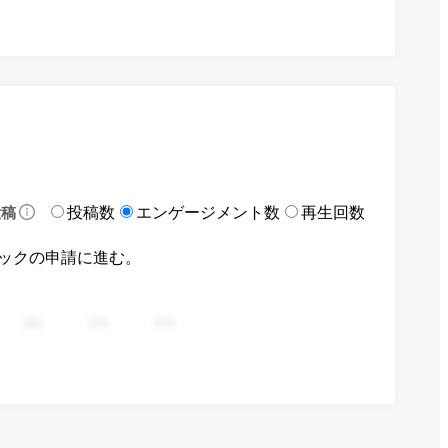
投稿数
エンゲージメント数
再生回数
投稿
ックの申請に進む。
282
376
470