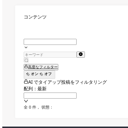
コンテンツ
高度なフィルター
オン
オフ
AI でタイアップ投稿をフィルタリング
配列：最新
全 0 件
，
状態：