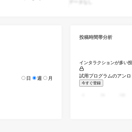
データなし
投稿時間帯分析
インタラクションが多い
試用プログラムのアンロ
日
週
月
今すぐ登録
0
94
188