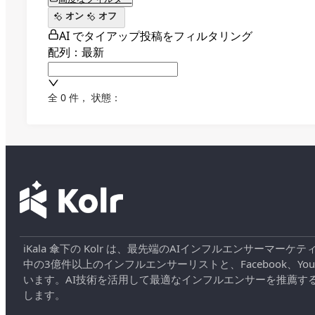
オン
オフ
AI でタイアップ投稿をフィルタリング
配列：最新
全 0 件
，
状態：
iKala 傘下の Kolr は、最先端のAIインフルエンサー
中の3億件以上のインフルエンサーリストと、Facebook、YouT
います。AI技術を活用して最適なインフルエンサーを推薦す
します。