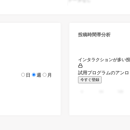
投稿時間帯分析
インタラクションが多い
試用プログラムのアンロ
日
週
月
今すぐ登録
0
94
188