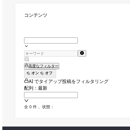
コンテンツ
高度なフィルター
オン
オフ
AI でタイアップ投稿をフィルタリング
配列：最新
全 0 件
，
状態：