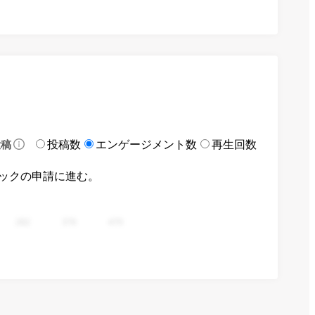
投稿数
エンゲージメント数
再生回数
投稿
ックの申請に進む。
282
376
470