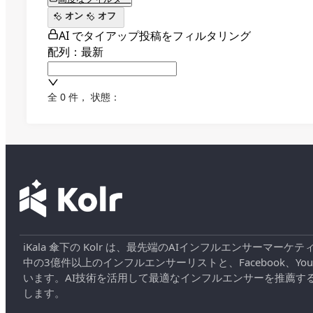
オン
オフ
AI でタイアップ投稿をフィルタリング
配列：最新
全 0 件
，
状態：
iKala 傘下の Kolr は、最先端のAIインフルエンサー
中の3億件以上のインフルエンサーリストと、Facebook、YouT
います。AI技術を活用して最適なインフルエンサーを推薦す
します。