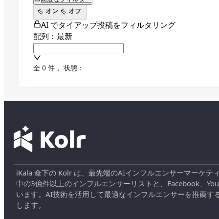
オン
オフ
AI でタイアップ投稿をフィルタリング
配列：最新
全 0 件
，
状態：
iKala 傘下の Kolr は、最先端のAIインフルエンサー
中の3億件以上のインフルエンサーリストと、Facebook、YouT
います。AI技術を活用して最適なインフルエンサーを推薦す
します。