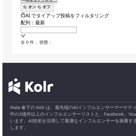
オン
オフ
AI でタイアップ投稿をフィルタリング
配列：最新
全 0 件
，
状態：
iKala 傘下の Kolr は、最先端のAIインフルエンサー
中の3億件以上のインフルエンサーリストと、Facebook、YouT
います。AI技術を活用して最適なインフルエンサーを推薦す
します。