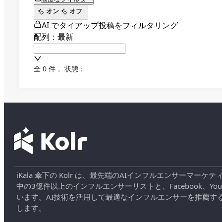
オン
オフ
AI でタイアップ投稿をフィルタリング
配列：最新
全 0 件
，
状態：
iKala 傘下の Kolr は、最先端のAIインフルエンサー
中の3億件以上のインフルエンサーリストと、Facebook、YouT
います。AI技術を活用して最適なインフルエンサーを推薦す
します。