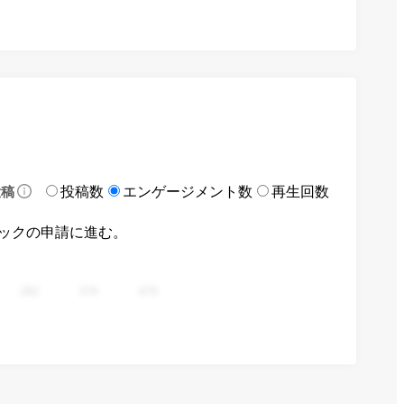
投稿数
エンゲージメント数
再生回数
投稿
ックの申請に進む。
282
376
470