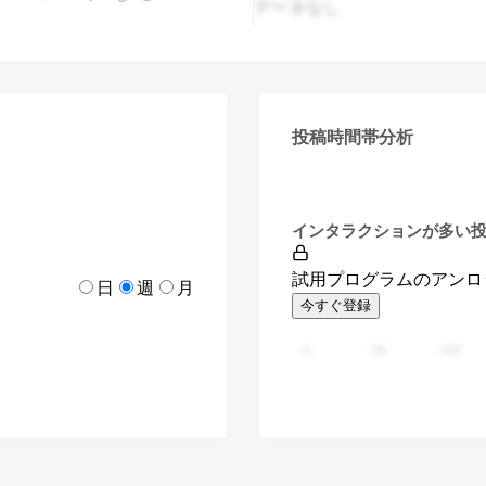
データなし
投稿時間帯分析
インタラクションが多い
試用プログラムのアンロ
日
週
月
今すぐ登録
0
94
188