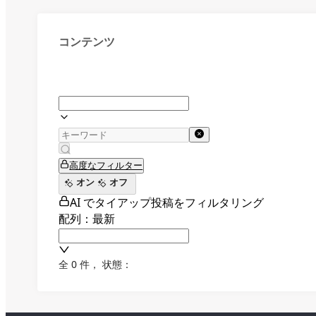
コンテンツ
高度なフィルター
オン
オフ
AI でタイアップ投稿をフィルタリング
配列：最新
全 0 件
，
状態：