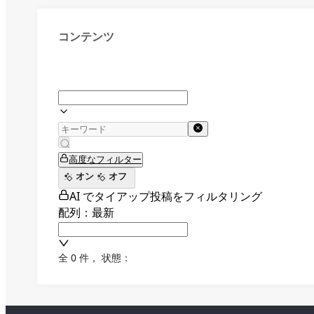
コンテンツ
高度なフィルター
オン
オフ
AI でタイアップ投稿をフィルタリング
配列：最新
全 0 件
，
状態：