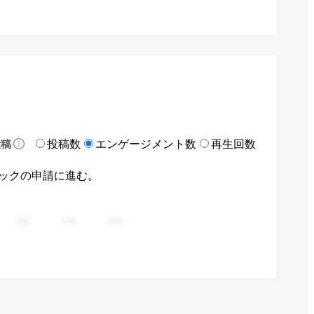
投稿数
エンゲージメント数
再生回数
投稿
ックの申請に進む。
282
376
470