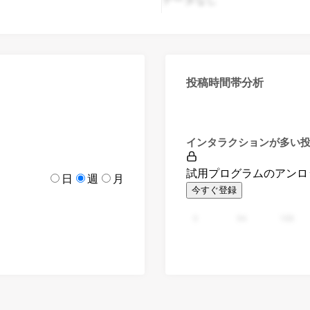
投稿時間帯分析
インタラクションが多い
試用プログラムのアンロ
日
週
月
今すぐ登録
0
94
188