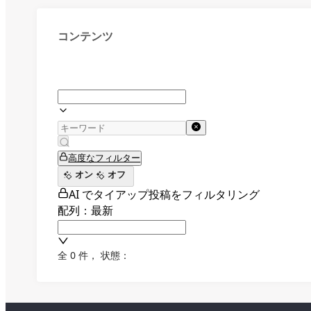
コンテンツ
高度なフィルター
オン
オフ
AI でタイアップ投稿をフィルタリング
配列：最新
全 0 件
，
状態：