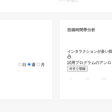
投稿時間帯分析
インタラクションが多い
試用プログラムのアンロ
日
週
月
今すぐ登録
0
94
188