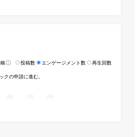
投稿数
エンゲージメント数
再生回数
投稿
ックの申請に進む。
282
376
470