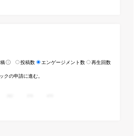
投稿数
エンゲージメント数
再生回数
投稿
ックの申請に進む。
282
376
470