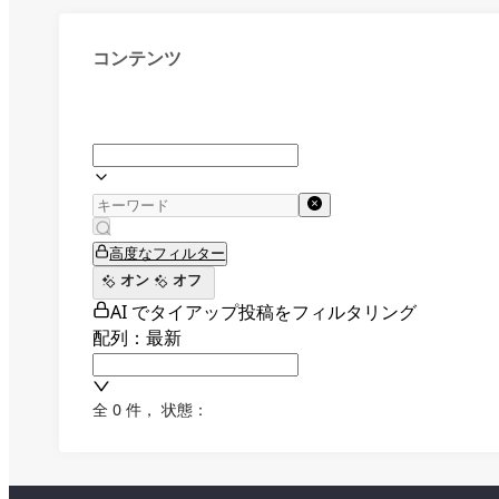
コンテンツ
高度なフィルター
オン
オフ
AI でタイアップ投稿をフィルタリング
配列：最新
全 0 件
，
状態：