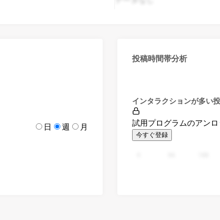
投稿時間帯分析
インタラクションが多い
試用プログラムのアンロ
日
週
月
今すぐ登録
0
94
188