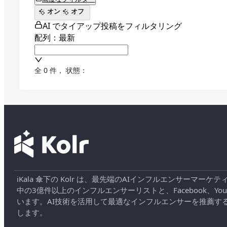
オン
オフ
AI でタイアップ投稿をフィルタリング
配列：最新
全 0 件
，
状態：
iKala 傘下の Kolr は、最先端のAIインフルエンサー
中の3億件以上のインフルエンサーリストと、Facebook、YouT
います。AI技術を活用して最適なインフルエンサーを推薦す
します。