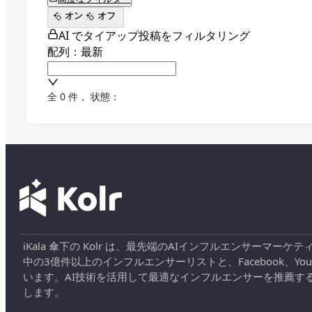
オン
オフ
AI でタイアップ投稿をフィルタリング
配列：最新
全 0 件
，
状態：
iKala 傘下の Kolr は、最先端のAIインフルエンサー
中の3億件以上のインフルエンサーリストと、Facebook、YouT
います。AI技術を活用して最適なインフルエンサーを推薦す
します。