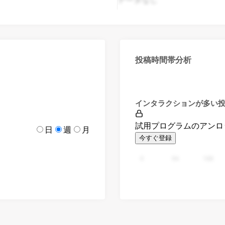
投稿時間帯分析
インタラクションが多い
試用プログラムのアンロ
日
週
月
今すぐ登録
0
94
188