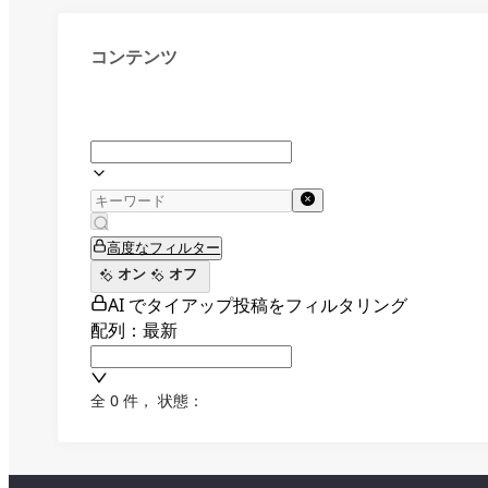
コンテンツ
高度なフィルター
オン
オフ
AI でタイアップ投稿をフィルタリング
配列：最新
全 0 件
，
状態：