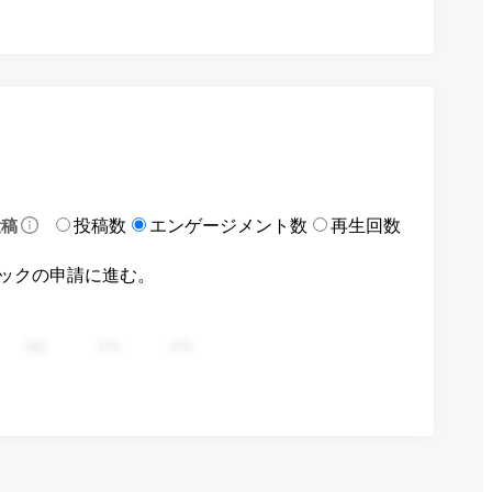
投稿数
エンゲージメント数
再生回数
投稿
ックの申請に進む。
282
376
470