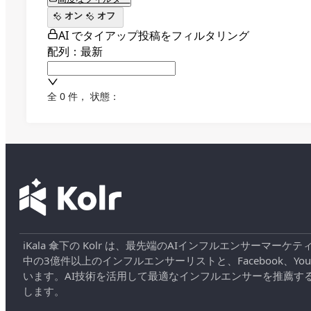
オン
オフ
AI でタイアップ投稿をフィルタリング
配列：最新
全 0 件
，
状態：
iKala 傘下の Kolr は、最先端のAIインフルエンサー
中の3億件以上のインフルエンサーリストと、Facebook、YouT
います。AI技術を活用して最適なインフルエンサーを推薦す
します。