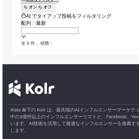
オン
オフ
AI でタイアップ投稿をフィルタリング
配列：最新
全 0 件
，
状態：
iKala 傘下の Kolr は、最先端のAIインフルエンサー
中の3億件以上のインフルエンサーリストと、Facebook、YouT
います。AI技術を活用して最適なインフルエンサーを推薦す
します。