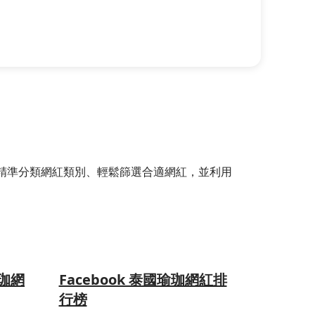
選器，精準分類網紅類別、輕鬆篩選合適網紅，並利用
瑜珈網
Facebook 泰國瑜珈網紅排
行榜