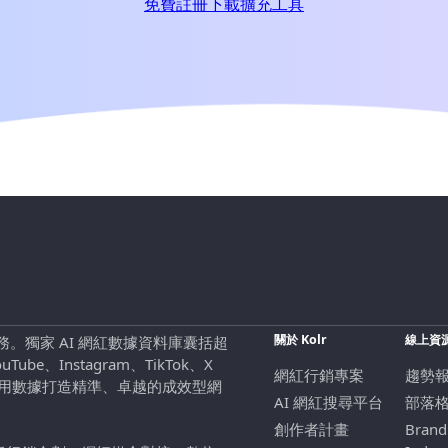
免費註冊
下載擴充工具
關於 Kolr
線上資
行銷服務。獨家 AI 網紅數據資料庫囊括超
be、Instagram、TikTok、X
網紅行銷專案
趨勢
，用數據打造精準、卓越的成效型網
AI 網紅搜尋平台
部落
創作者計畫
Brand