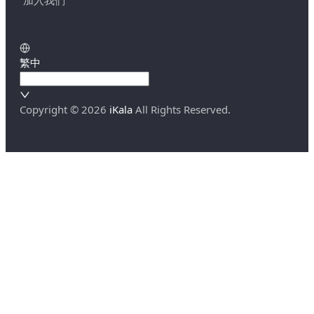
加入我們
繁中
Copyright ©
2026
iKala
All Rights Reserved.