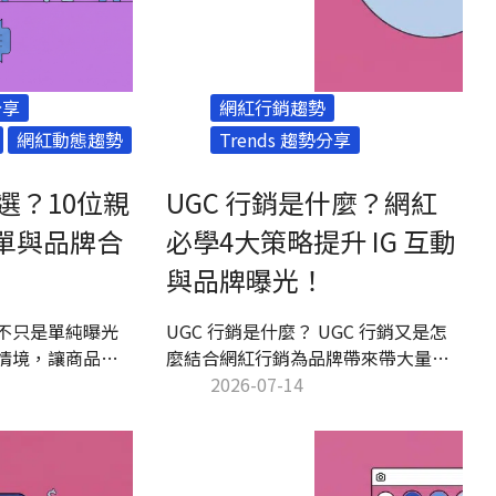
分享
網紅行銷趨勢
網紅動態趨勢
Trends 趨勢分享
選？10位親
UGC 行銷是什麼？網紅
名單與品牌合
必學4大策略提升 IG 互動
與品牌曝光！
不只是單純曝光
UGC 行銷是什麼？ UGC 行銷又是怎
情境，讓商品自
麼結合網紅行銷為品牌帶來帶大量的
。只要能與家庭
社群討論呢？在本文中 Kolr 將帶你了
2026-07-14
機會透過親子
解 UGC 行銷的優勢與策略，並揭密
認知與消費轉換。
「網紅」如何在 Instagram 中號召粉
合作的優勢，並提
絲創作 UGC 內容，打造口碑效應、創
單，助品牌找到合
造火熱曝光！