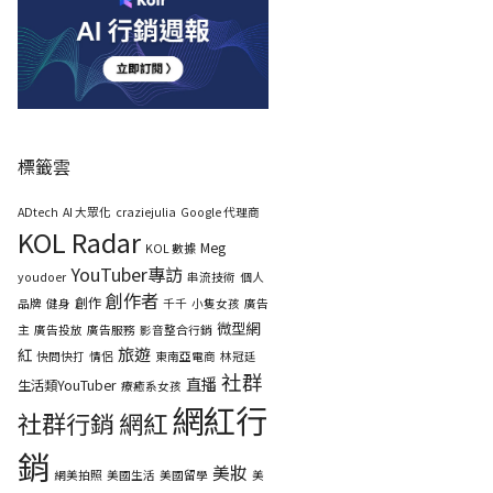
標籤雲
ADtech
AI 大眾化
craziejulia
Google 代理商
KOL Radar
Meg
KOL 數據
YouTuber專訪
youdoer
串流技術
個人
創作者
創作
品牌
健身
千千
小隻女孩
廣告
微型網
主
廣告投放
廣告服務
影音整合行銷
旅遊
紅
快問快打
情侶
東南亞電商
林冠廷
社群
直播
生活類YouTuber
療癒系女孩
網紅行
社群行銷
網紅
銷
美妝
網美拍照
美國生活
美國留學
美