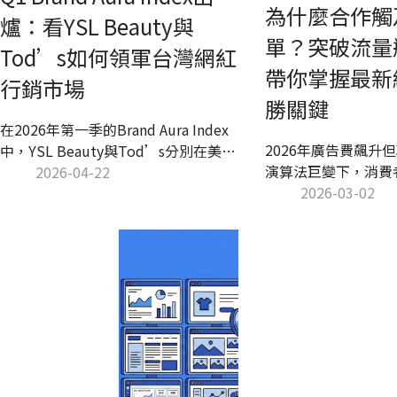
為什麼合作觸
爐：看YSL Beauty與
單？突破流量瓶
Tod’s如何領軍台灣網紅
帶你掌握最新
行銷市場
勝關鍵
在2026年第一季的Brand Aura Index
2026年廣告費飆升
中，YSL Beauty與Tod’s分別在美妝
演算法巨變下，消費
與精品類別中脫穎而出，展現出卓越
2026-04-22
碑，網紅行銷已是帶
2026-03-02
的社群行銷策略。隨著台灣市場潛力
課！本篇 Kolr 攻
超越日韓，品牌競爭愈發激烈，
銷漏斗、5 大致勝策
Tod’s以長期佈局策略成功觸及高端
帶您擺脫盲投焦慮，
消費族群，而YSL Beauty則透過精準
準轉化為訂單！
的創作者合作穩坐美妝市場冠軍。探
索這些品牌如何在社群中建立深度連
結，並引領行銷新趨勢，讓我們一起
揭開這場網紅行銷的盛宴！