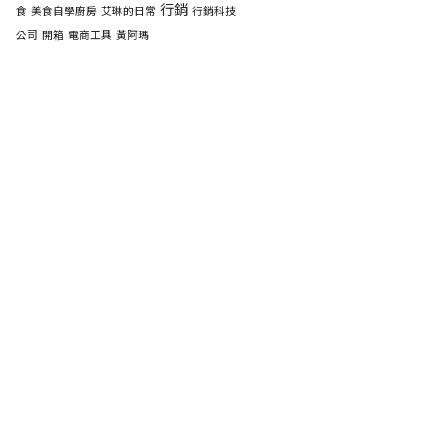
行銷
食
美食自學廚房
艾琳的日常
行銷科技
公司
開箱
電商工具
黃阿瑪