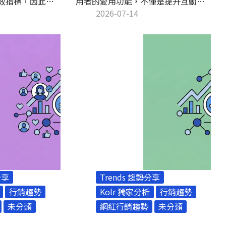
效指標，因此有
用者的愛用功能，不僅是提升互動的
出現「買粉絲」來增
最佳利器，也早已成為宣傳導購的重
2026-07-14
希望看見立即性
要工具。基於發布後 24 小時後即會消
IG 買粉絲真的有
失的特性，夠獨特吸睛的限動排版才
風險？該如何不
能在短時間內成功獲得粉絲的關注。
漲粉呢？本篇文
本文 Kolr 整理豐富的 IG 限動排版技
曉！
巧及實用工具懶人包，讓你的 IG 限動
排版之路事半功倍！
分享
Trends 趨勢分享
行銷趨勢
Kolr 獨家分析
行銷趨勢
未分類
網紅行銷趨勢
未分類