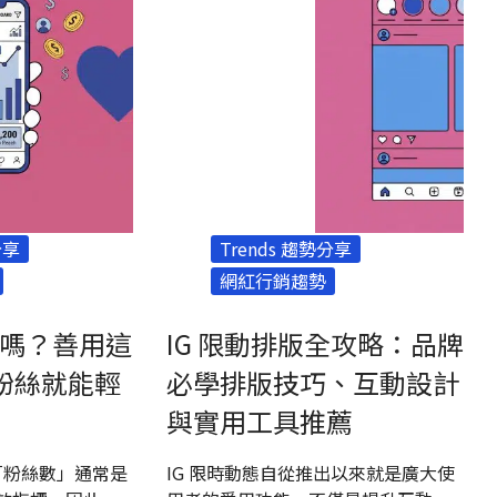
分享
Trends 趨勢分享
網紅行銷趨勢
用嗎？善用這
IG 限動排版全攻略：品牌
買粉絲就能輕
必學排版技巧、互動設計
與實用工具推薦
，「粉絲數」通常是
IG 限時動態自從推出以來就是廣大使