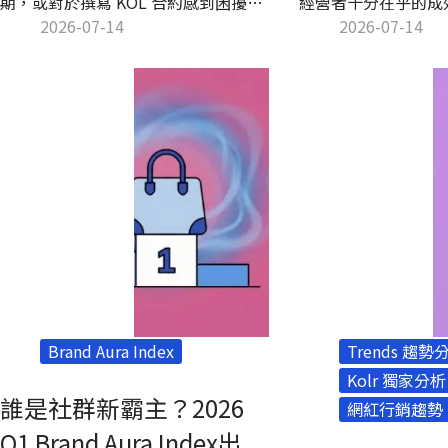
期，或對於撰寫 KOL 合約感到困擾，
經營者十分在乎的成
建議先詳細閱讀這篇文章再出發！本
2026-07-14
些 IG 經營者開始
2026-07-14
文不僅會提供最新的 KOL 合約範本，
加粉絲人數的想法，
還會深入解析合約擬定中可能遇到的
的粉絲人數成長。但 
問題，幫助品牌和 KOL 雙方避免法律
用嗎？可能存在哪些
責任或公關危機，確保合作順利進
靠買粉絲的方式順利
行。
章 Kolr 為你一次揭
Brand Aura Index
Trends 趨勢
Kolr 獨家分析
誰是社群新霸主？2026
網紅行銷趨勢
Q1 Brand Aura Index出