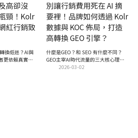
及高卻沒
別讓行銷費用死在 AI 摘
頸！Kolr
要裡！品牌如何透過 Kolr
網紅行銷致
數據與 KOC 佈局，打造
高轉換 GEO 引擎？
但轉換低迷？AI與
什麼是GEO？和 SEO 有什麼不同？
者更依賴真實口
GEO主宰AI時代流量的三大核心理由
動營收的必修
分析以及為品牌量身打造的GEO優化
2026-03-02
略將為您深度解析行
手把手教學、國際品牌GEO實戰案例
略與實用工具，
分享，由 Kolr 團隊一手整理並提供業
用數據將預算精
界第一線商機！