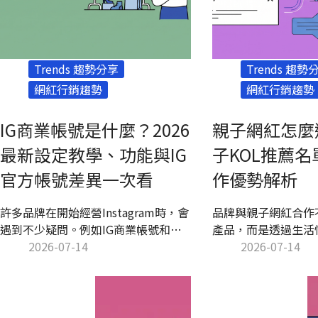
Trends 趨勢分享
Trends 趨勢
網紅行銷趨勢
網紅行銷趨勢
IG商業帳號是什麼？2026
親子網紅怎麼
最新設定教學、功能與IG
子KOL推薦
官方帳號差異一次看
作優勢解析
許多品牌在開始經營Instagram時，會
品牌與親子網紅合作
遇到不少疑問。例如IG商業帳號和一
產品，而是透過生活
般帳號有什麼差別？IG官方帳號是不
2026-07-14
然出現在家庭日常中
2026-07-14
是另一種帳號類型？商業帳號需要付
生活產生連結，都有
費嗎？設定完成後，又該如何提升曝
KOL合作提升品牌
光、互動與轉換？本文將完整解析IG
本文整理親子KOL
商業帳號的功能、申請方式、經營重
供10位親子網紅名