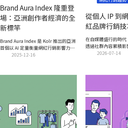
Brand Aura Index 隆重登
從個人 IP 到網
場：亞洲創作者經濟的全
紅品牌行銷技
新標竿
在自媒體盛行的時代
Brand Aura Index 是 Kolr 推出的亞洲
透過社群內容累積影
首個以 AI 定量衡量網紅行銷影響力的
IP的機會。本文將帶
2026-07-14
指標，透過曝光、互動、活躍與黏著
2025-12-16
網紅IP的差異、如何
四大面向，協助品牌清楚比較市場表
紅品牌轉型策略，以
現，洞察真實影響力，並優化創作者
分析與行銷工具，提
合作與行銷決策。
力與變現能力。