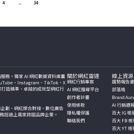
4
...
34
關於網紅雷達
線上資源
紅行銷服務。獨家 AI 網紅數據資料庫囊
網紅行銷專案
趨勢報告
be、Instagram、TikTok、
X
數據打造精準、卓越的成效型網紅行
AI 網紅搜尋平台
部落格
創作者計畫
Brand Aur
使用條款
AI 行銷週
行銷企劃、網紅媒合對接、數位廣告
隱私權保護
百大 IG 
服務超過上萬家跨國品牌企業。
聯絡我們
百大 FB 
百大 YT 