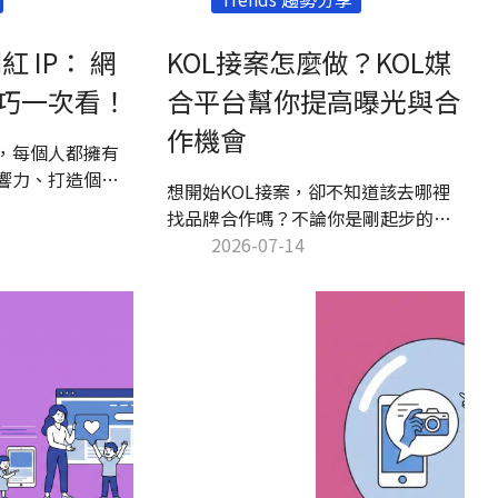
紅 IP： 網
KOL接案怎麼做？KOL媒
巧一次看！
合平台幫你提高曝光與合
作機會
，每個人都擁有
響力、打造個人
想開始KOL接案，卻不知道該去哪裡
您了解個人IP與
找品牌合作嗎？不論你是剛起步的微
經營個人IP、網
網紅、經營一段時間的內容創作者，
2026-07-14
及如何透過數據
還是已經有穩定粉絲的KOL，接案方
升網紅品牌影響
式大致可分為主動開發與被動邀約兩
種。若想提高合作機會，除了經營好
社群內容，也可以透過KOL媒合平台
增加曝光，讓品牌更容易找到適合的
合作人選。