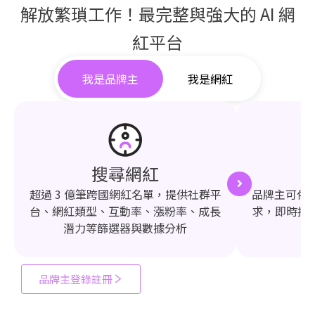
解放繁瑣工作！最完整與強大的 AI 網
紅平台
我是品牌主
我是網紅
搜尋網紅
超過 3 億筆跨國網紅名單，提供社群平
品牌主可依需
台、網紅類型、互動率、漲粉率、成長
求，即時推
潛力等篩選器與數據分析
品牌主登錄註冊