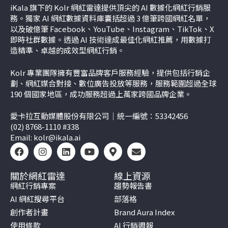
iKala 旗下的 Kolr 網紅雷達提供頂尖的 AI 數據化網紅行銷服
務。獨家 AI 網紅數據資料庫囊括超過 3 億筆跨國網紅名單，
以及破億筆 Facebook、YouTube、Instagram、TikTok、
X
即時社群數據。透過 AI 技術達成最佳化網紅推薦，用數據打
造精準、卓越的成效型網紅行銷。
Kolr 專業團隊擁有豐富品牌客戶服務經驗，提供包括行銷企
劃、網紅媒合對接、數位廣告投放等服務，服務範圍超過全球
190 個國家地區，成功服務超過上萬家跨國品牌企業。
愛卡拉互動媒體股份有限公司｜統一編號：53342456
(02) 8768-1110 #338
Email:
kolr@ikala.ai
關於網紅雷達
線上資源
網紅行銷專案
趨勢報告書
AI 網紅搜尋平台
部落格
創作者計畫
Brand Aura Index
使用條款
AI 行銷週報