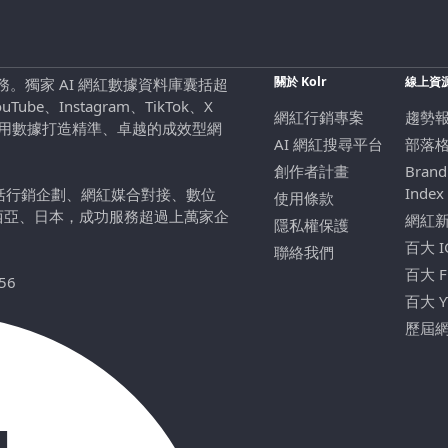
關於 Kolr
線上資
行銷服務。獨家 AI 網紅數據資料庫囊括超
be、Instagram、TikTok、X
網紅行銷專案
趨勢
，用數據打造精準、卓越的成效型網
AI 網紅搜尋平台
部落
創作者計畫
Brand
Index
包括行銷企劃、網紅媒合對接、數位
使用條款
西亞、日本，成功服務超過上萬家企
網紅
隱私權保護
百大 
聯絡我們
百大 
56
百大 
歷屆