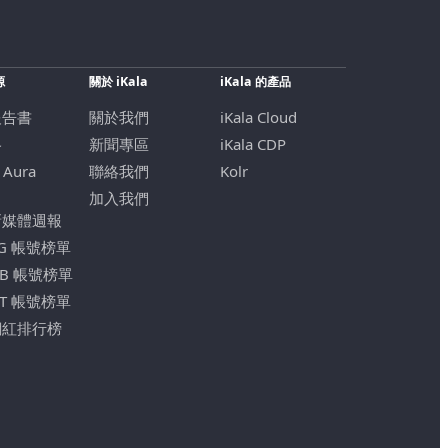
源
關於 iKala
iKala 的產品
報告書
關於我們
iKala Cloud
格
新聞專區
iKala CDP
 Aura
聯絡我們
Kolr
加入我們
新媒體週報
IG 帳號榜單
FB 帳號榜單
YT 帳號榜單
網紅排行榜