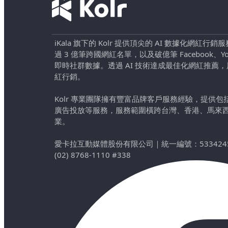
iKala 旗下的 Kolr 提供頂尖的 AI 數據化網紅
過 3 億筆跨國網紅名單，以及破億筆 Facebook、YouTu
即時社群數據。透過 AI 技術達成最佳化網紅推薦
紅行銷。
Kolr 專業團隊擁有豐富品牌客戶服務經驗，提供
廣告投放等服務，服務範圍橫跨台灣、香港、馬來
業。
愛卡拉互動媒體股份有限公司
｜
統一編號：533424
(02) 8768-1110 #338