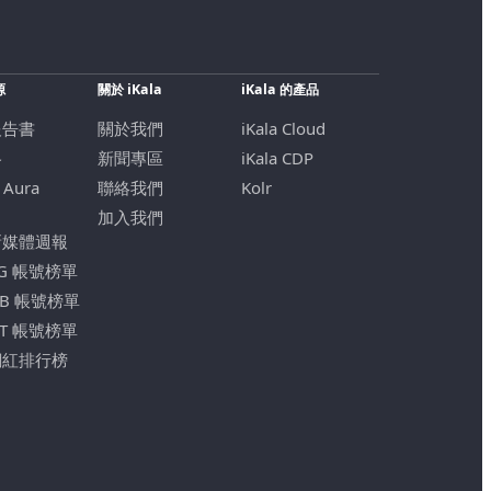
源
關於 iKala
iKala 的產品
報告書
關於我們
iKala Cloud
格
新聞專區
iKala CDP
 Aura
聯絡我們
Kolr
加入我們
新媒體週報
IG 帳號榜單
FB 帳號榜單
YT 帳號榜單
網紅排行榜