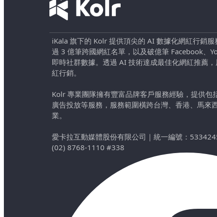
iKala 旗下的 Kolr 提供頂尖的 AI 數據化網紅
過 3 億筆跨國網紅名單，以及破億筆 Facebook、YouTu
即時社群數據。透過 AI 技術達成最佳化網紅推薦
紅行銷。
Kolr 專業團隊擁有豐富品牌客戶服務經驗，提供
廣告投放等服務，服務範圍橫跨台灣、香港、馬來
業。
愛卡拉互動媒體股份有限公司
｜
統一編號：533424
(02) 8768-1110 #338