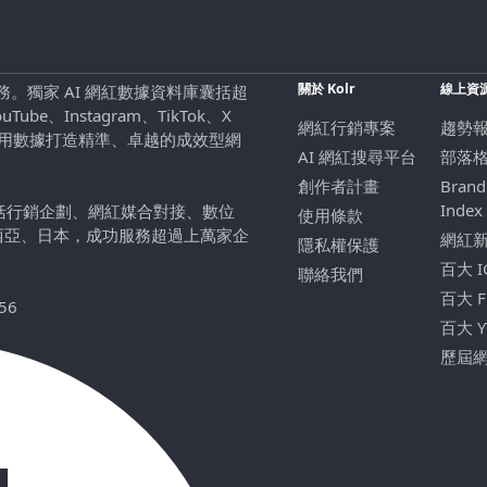
關於 Kolr
線上資
行銷服務。獨家 AI 網紅數據資料庫囊括超
be、Instagram、TikTok、X
網紅行銷專案
趨勢
，用數據打造精準、卓越的成效型網
AI 網紅搜尋平台
部落
創作者計畫
Brand
Index
包括行銷企劃、網紅媒合對接、數位
使用條款
西亞、日本，成功服務超過上萬家企
網紅
隱私權保護
百大 
聯絡我們
百大 
56
百大 
歷屆