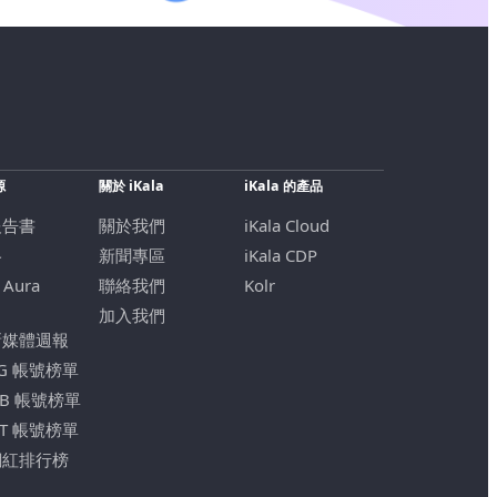
源
關於 iKala
iKala 的產品
報告書
關於我們
iKala Cloud
格
新聞專區
iKala CDP
 Aura
聯絡我們
Kolr
加入我們
新媒體週報
IG 帳號榜單
FB 帳號榜單
YT 帳號榜單
網紅排行榜