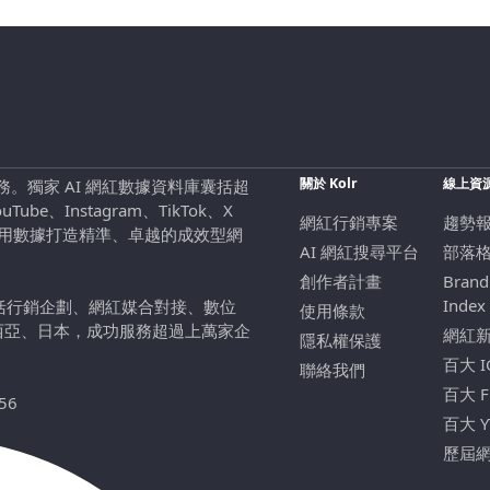
關於 Kolr
線上資
行銷服務。獨家 AI 網紅數據資料庫囊括超
be、Instagram、TikTok、X
網紅行銷專案
趨勢
，用數據打造精準、卓越的成效型網
AI 網紅搜尋平台
部落
創作者計畫
Brand
Index
包括行銷企劃、網紅媒合對接、數位
使用條款
西亞、日本，成功服務超過上萬家企
網紅
隱私權保護
百大 
聯絡我們
百大 
56
百大 
歷屆