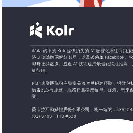
iKala 旗下的 Kolr 提供頂尖的 AI 數據化網紅
過 3 億筆跨國網紅名單，以及破億筆 Facebook、YouTu
即時社群數據。透過 AI 技術達成最佳化網紅推薦
紅行銷。
Kolr 專業團隊擁有豐富品牌客戶服務經驗，提供
廣告投放等服務，服務範圍橫跨台灣、香港、馬來
業。
愛卡拉互動媒體股份有限公司
｜
統一編號：533424
(02) 8768-1110 #338