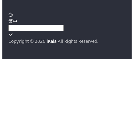
繁中
Copyright ©
2026
iKala
All Rights Reserved.