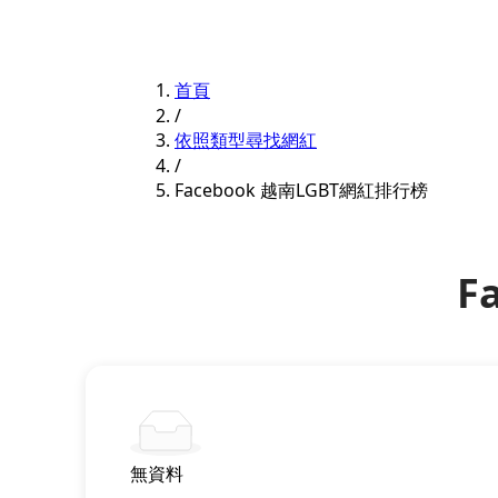
首頁
/
依照類型尋找網紅
/
Facebook 越南LGBT網紅排行榜
F
無資料