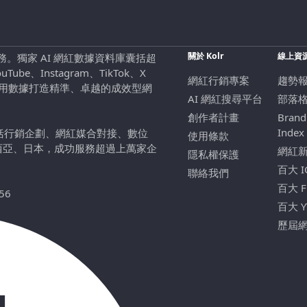
關於 Kolr
線上資
行銷服務。獨家 AI 網紅數據資料庫囊括超
be、Instagram、TikTok、X
網紅行銷專案
趨勢
，用數據打造精準、卓越的成效型網
AI 網紅搜尋平台
部落
創作者計畫
Brand
Index
包括行銷企劃、網紅媒合對接、數位
使用條款
西亞、日本，成功服務超過上萬家企
網紅
隱私權保護
百大 
聯絡我們
百大 
56
百大 
歷屆