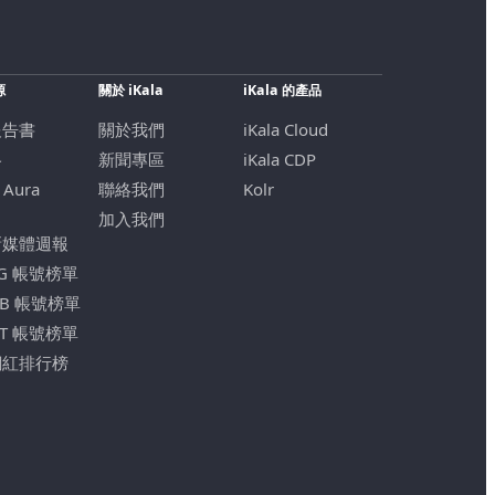
源
關於 iKala
iKala 的產品
報告書
關於我們
iKala Cloud
格
新聞專區
iKala CDP
 Aura
聯絡我們
Kolr
加入我們
新媒體週報
IG 帳號榜單
FB 帳號榜單
YT 帳號榜單
網紅排行榜