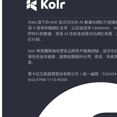
iKala 旗下的 Kolr 提供頂尖的 AI 數據化網紅
過 3 億筆跨國網紅名單，以及破億筆 Facebook、YouTu
即時社群數據。透過 AI 技術達成最佳化網紅推薦
紅行銷。
Kolr 專業團隊擁有豐富品牌客戶服務經驗，提供
廣告投放等服務，服務範圍橫跨台灣、香港、馬來
業。
愛卡拉互動媒體股份有限公司
｜
統一編號：533424
(02) 8768-1110 #338