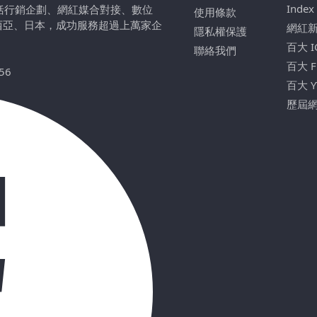
Index
包括行銷企劃、網紅媒合對接、數位
使用條款
西亞、日本，成功服務超過上萬家企
網紅
隱私權保護
百大 
聯絡我們
百大 
56
百大 
歷屆