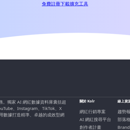
免費註冊
下載擴充工具
關於 Kolr
線上資
行銷服務。獨家 AI 網紅數據資料庫囊括超
be、Instagram、TikTok、X
網紅行銷專案
趨勢
，用數據打造精準、卓越的成效型網
AI 網紅搜尋平台
部落
創作者計畫
Brand