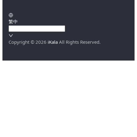
繁中
Copyright ©
2026
iKala
All Rights Reserved.