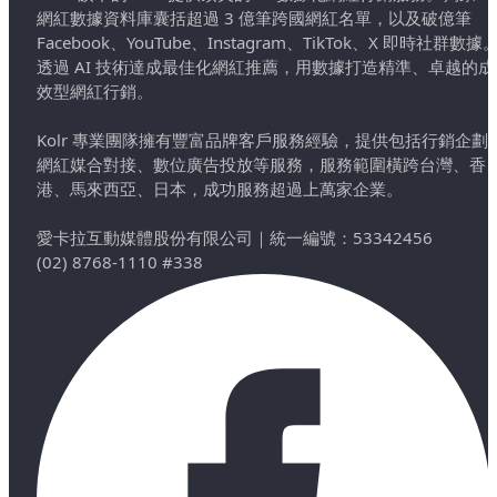
網紅數據資料庫囊括超過 3 億筆跨國網紅名單，以及破億筆
Facebook、YouTube、Instagram、TikTok、X 即時社群數據
透過 AI 技術達成最佳化網紅推薦，用數據打造精準、卓越的成
效型網紅行銷。
Kolr 專業團隊擁有豐富品牌客戶服務經驗，提供包括行銷企劃
網紅媒合對接、數位廣告投放等服務，服務範圍橫跨台灣、香
港、馬來西亞、日本，成功服務超過上萬家企業。
愛卡拉互動媒體股份有限公司
｜
統一編號：53342456
(02) 8768-1110 #338