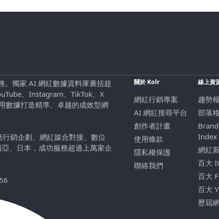
關於 Kolr
線上資
行銷服務。獨家 AI 網紅數據資料庫囊括超
be、Instagram、TikTok、X
網紅行銷專案
趨勢
，用數據打造精準、卓越的成效型網
AI 網紅搜尋平台
部落
創作者計畫
Brand
Index
包括行銷企劃、網紅媒合對接、數位
使用條款
西亞、日本，成功服務超過上萬家企
網紅
隱私權保護
百大 
聯絡我們
百大 
56
百大 
歷屆