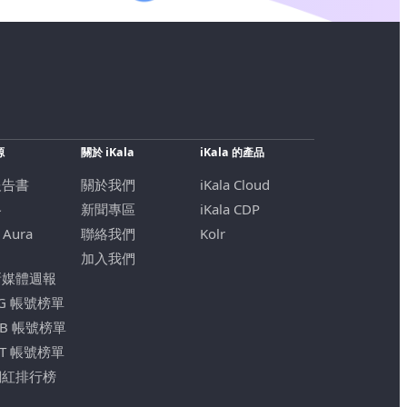
源
關於 iKala
iKala 的產品
報告書
關於我們
iKala Cloud
格
新聞專區
iKala CDP
 Aura
聯絡我們
Kolr
加入我們
新媒體週報
IG 帳號榜單
FB 帳號榜單
YT 帳號榜單
網紅排行榜