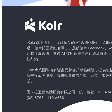
iKala 旗下的 Kolr 提供頂尖的 AI 數據化網紅
過 3 億筆跨國網紅名單，以及破億筆 Facebook、YouTu
即時社群數據。透過 AI 技術達成最佳化網紅推薦
紅行銷。
Kolr 專業團隊擁有豐富品牌客戶服務經驗，提供
廣告投放等服務，服務範圍橫跨台灣、香港、馬來
業。
愛卡拉互動媒體股份有限公司
｜
統一編號：533424
(02) 8768-1110 #338